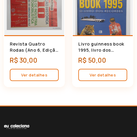
Revista Quatro
Livro guinness book
🛍 Adicionar ao carrinho
🛍 Adicionar ao carrinho
Rodas (Ano 6, Edição
1995, livro dos
66) Janeiro/1966
recordes - Excelente
R$ 30,00
R$ 50,00
estado
Ver detalhes
Ver detalhes