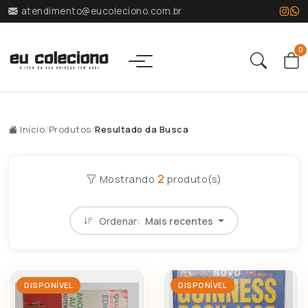
atendimento@eucoleciono.com.br
0
Início
/
Produtos
/
Resultado da Busca
2
Mostrando
produto(s)
Ordenar:
Mais recentes
DISPONÍVEL
DISPONÍVEL