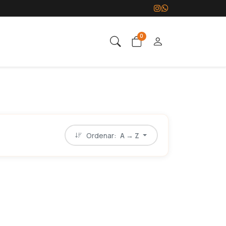
0
Ordenar:
A → Z