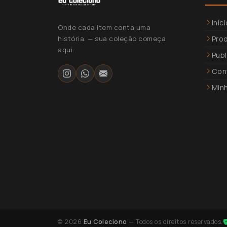
Iníc
Onde cada item conta uma
história. — sua coleção começa
Pro
aqui.
Pub
Con
Min
© 2026
Eu Coleciono
— Todos os direitos reservados.