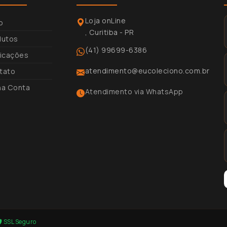
Loja onLine
io
, Curitiba - PR
dutos
(41) 99699-6386
licações
atendimento@eucoleciono.com.br
tato
ha Conta
Atendimento via WhatsApp
SSL Seguro