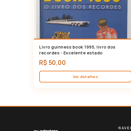
Livro guinness book 1995, livro dos
🛍 Adicionar ao carrinho
recordes - Excelente estado
R$ 50,00
Ver detalhes
NAVE