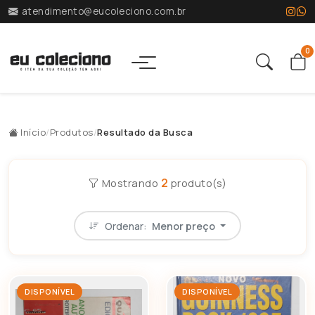
atendimento@eucoleciono.com.br
0
Início
/
Produtos
/
Resultado da Busca
2
Mostrando
produto(s)
Ordenar:
Menor preço
DISPONÍVEL
DISPONÍVEL