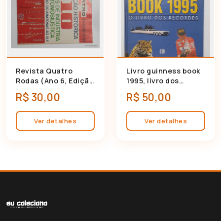
Revista Quatro
Livro guinness book
🛍 Adicionar ao carrinho
🛍 Adicionar ao carrinho
Rodas (Ano 6, Edição
1995, livro dos
66) Janeiro/1966
recordes - Excelente
R$ 30,00
R$ 50,00
estado
Ver detalhes
Ver detalhes